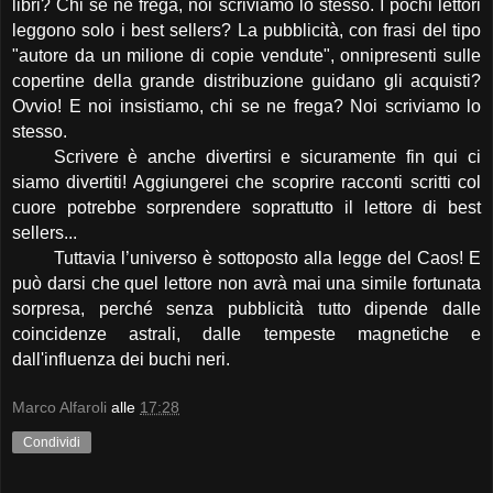
libri? Chi se ne frega, noi scriviamo lo stesso. I pochi lettori
leggono solo i best sellers? La pubblicità, con frasi del tipo
"autore da un milione di copie vendute", onnipresenti sulle
copertine della grande distribuzione guidano gli acquisti?
Ovvio! E noi insistiamo, chi se ne frega? Noi scriviamo lo
stesso.
Scrivere è anche divertirsi e sicuramente fin qui ci
siamo divertiti! Aggiungerei che scoprire racconti scritti col
cuore potrebbe sorprendere soprattutto il lettore di best
sellers...
Tuttavia l’universo è sottoposto alla legge del Caos! E
può darsi che quel lettore non avrà mai una simile fortunata
sorpresa, perché senza pubblicità tutto dipende dalle
coincidenze astrali, dalle tempeste magnetiche e
dall'influenza dei buchi neri.
Marco Alfaroli
alle
17:28
Condividi