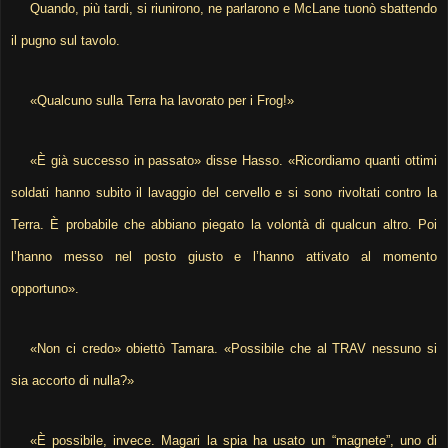
Quando, più tardi, si riunirono, ne parlarono e McLane tuonò sbattendo
il pugno sul tavolo.
«Qualcuno sulla Terra ha lavorato per i Frog!»
«È già successo in passato» disse Hasso. «Ricordiamo quanti ottimi
soldati hanno subito il lavaggio del cervello e si sono rivoltati contro la
Terra. È probabile che abbiano piegato la volontà di qualcun altro. Poi
l’hanno messo nel posto giusto e l’hanno attivato al momento
opportuno».
«Non ci credo» obiettò Tamara. «Possibile che al TRAV nessuno si
sia accorto di nulla?»
«È possibile, invece. Magari la spia ha usato un “magnete”, uno di