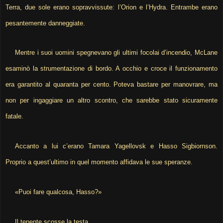
Terra, due sole erano sopravvissute: l’Orion e l’Hydra. Entrambe erano
pesantemente danneggiate.
Mentre i suoi uomini spegnevano gli ultimi focolai d’incendio, McLane
esaminò la strumentazione di bordo. A occhio e croce il funzionamento
era garantito al quaranta per cento. Poteva bastare per manovrare, ma
non per ingaggiare un altro scontro, che sarebbe stato sicuramente
fatale.
Accanto a lui c’erano Tamara Yagellovsk e Hasso Sigbiornson.
Proprio a quest’ultimo in quel momento affidava le sue speranze.
«Puoi fare qualcosa, Hasso?»
Il tenente scosse la testa.